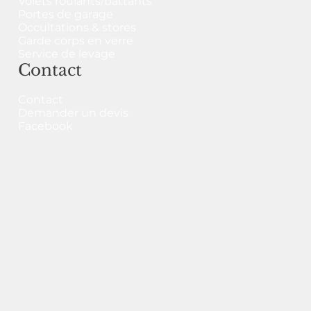
Volets roulants/battants
Portes de garage
Occultations & stores
Garde corps en verre
Service de levage
Contact
Contact
Demander un devis
Facebook