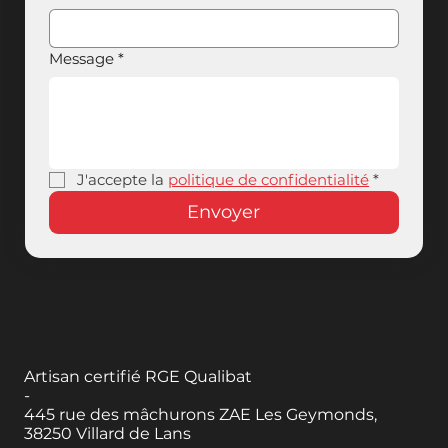
Message
*
J'accepte la 
politique de confidentialité
*
Envoyer
Artisan certifié RGE Qualibat
-
445 rue des mâchurons ZAE Les Geymonds,
38250 Villard de Lans