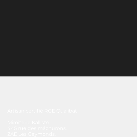
Artisan certifié RGE Qualibat
-
Miroiterie Kallisté
445 rue des mâchurons,
ZAE Les Geymonds,